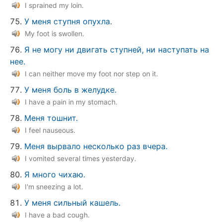
I sprained my loin.
У меня ступня опухла.
My foot is swollen.
Я не могу ни двигать ступней, ни наступать на
нее.
I can neither move my foot nor step on it.
У меня боль в желудке.
I have a pain in my stomach.
Меня тошнит.
I feel nauseous.
Меня вырвало несколько раз вчера.
I vomited several times yesterday.
Я много чихаю.
I'm sneezing a lot.
У меня сильный кашель.
I have a bad cough.