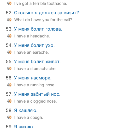
I've got a terrible toothache.
Сколько я должен за визит?
What do I owe you for the call?
У меня болит голова.
I have a headache.
У меня болит ухо.
I have an earache.
У меня болит живот.
I have a stomachache.
У меня насморк.
I have a running nose.
У меня забитый нос.
I have a clogged nose.
Я кашляю.
I have a cough.
Я чихаю.