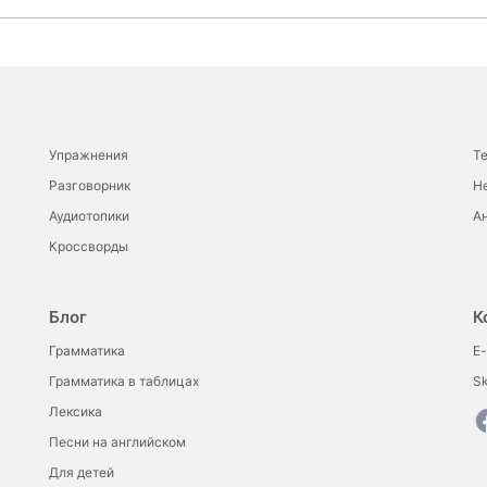
Упражнения
Т
Разговорник
Н
Аудиотопики
Ан
Кроссворды
Блог
К
Грамматика
E-
Грамматика в таблицах
S
Лексика
Песни на английском
Для детей