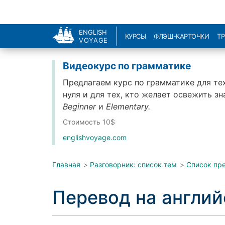
ENGLISH
КУРСЫ
ФЛЭШ-КАРТОЧКИ
Т
VOYAGE
Видеокурс по грамматике
Предлагаем курс по грамматике для тех
нуля и для тех, кто желает освежить з
Beginner
и
Elementary.
Стоимость 10$
englishvoyage.com
Главная
>
Разговорник: список тем
>
Список пр
Перевод на англи