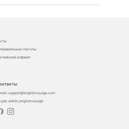
есты
еправильные глаголы
глийский алфавит
онтакты
mail:
support@englishvoyage.com
kype:
admin_englishvoyage