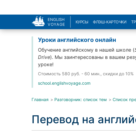
ENGLISH
КУРСЫ
ФЛЭШ-КАРТОЧКИ
Т
VOYAGE
Уроки английского онлайн
Обучение английскому в нашей школе (
Drive
). Мы заинтересованы в вашем рез
уроке!
Стоимость
580 руб. - 60 мин., скидки до 10%
school.englishvoyage.com
Главная
>
Разговорник: список тем
>
Список пр
Перевод на англи