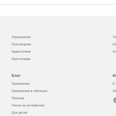
Упражнения
Т
Разговорник
Н
Аудиотопики
Ан
Кроссворды
Блог
К
Грамматика
E-
Грамматика в таблицах
S
Лексика
Песни на английском
Для детей