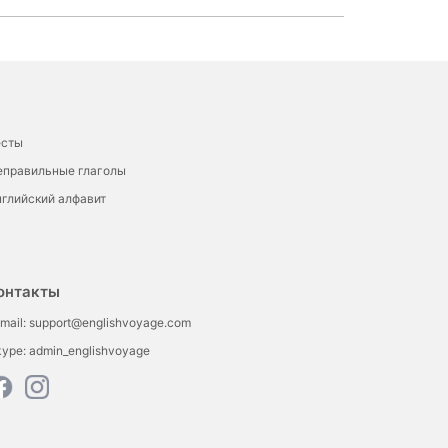
есты
еправильные глаголы
глийский алфавит
онтакты
mail:
support@englishvoyage.com
kype:
admin_englishvoyage