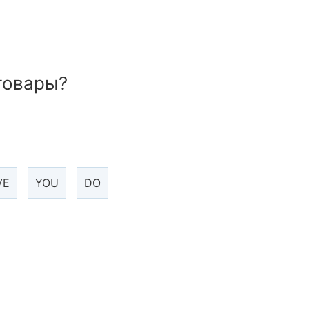
отовары?
VE
YOU
DO