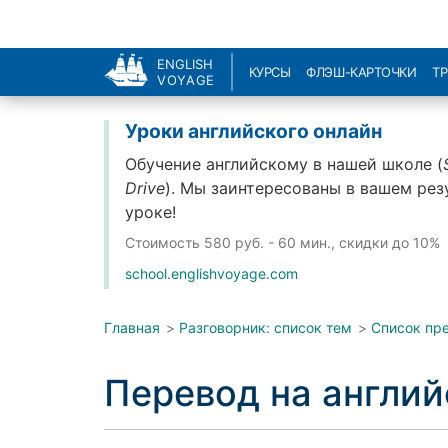
ENGLISH
КУРСЫ
ФЛЭШ-КАРТОЧКИ
Т
VOYAGE
Уроки английского онлайн
Обучение английскому в нашей школе (
Drive
). Мы заинтересованы в вашем рез
уроке!
Стоимость
580 руб. - 60 мин., скидки до 10%
school.englishvoyage.com
Главная
>
Разговорник: список тем
>
Список пр
Перевод на англи