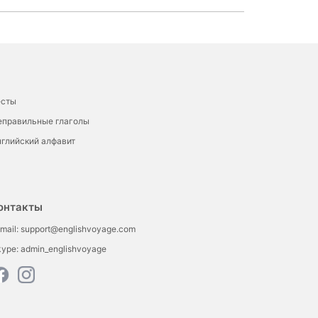
есты
еправильные глаголы
глийский алфавит
онтакты
mail:
support@englishvoyage.com
kype:
admin_englishvoyage