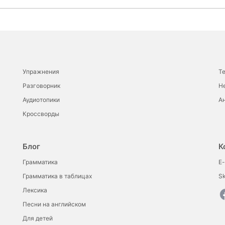
Упражнения
Т
Разговорник
Н
Аудиотопики
Ан
Кроссворды
Блог
К
Грамматика
E-
Грамматика в таблицах
S
Лексика
Песни на английском
Для детей