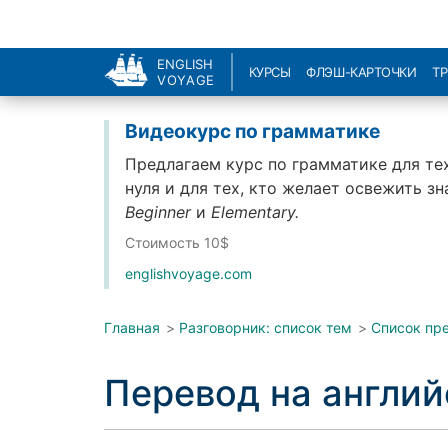
ENGLISH
КУРСЫ
ФЛЭШ-КАРТОЧКИ
Т
VOYAGE
Видеокурс по грамматике
Предлагаем курс по грамматике для тех
нуля и для тех, кто желает освежить з
Beginner
и
Elementary.
Стоимость 10$
englishvoyage.com
Главная
>
Разговорник: список тем
>
Список пр
Перевод на англи