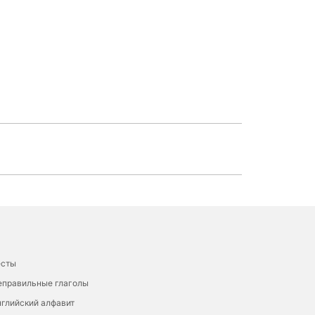
есты
еправильные глаголы
глийский алфавит