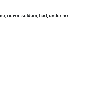
 never, seldom, had, under no
.