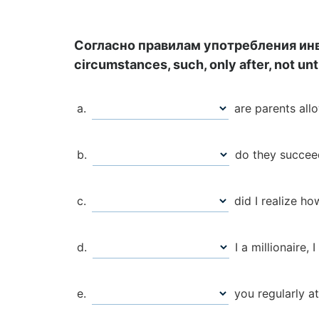
Cогласно правилам употребления инве
circumstances, such, only after, not until
are parents allo
do they succeed
did I realize ho
I a millionaire,
you regularly at