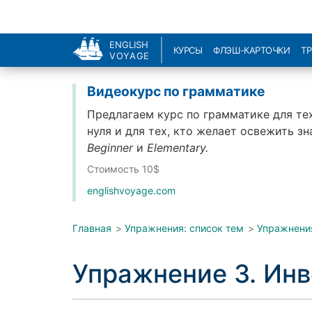
ENGLISH
КУРСЫ
ФЛЭШ-КАРТОЧКИ
Т
VOYAGE
Видеокурс по грамматике
Предлагаем курс по грамматике для тех
нуля и для тех, кто желает освежить з
Beginner
и
Elementary.
Стоимость 10$
englishvoyage.com
Главная
>
Упражнения: список тем
>
Упражнени
Упражнение 3. Инв