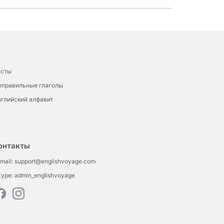
есты
еправильные глаголы
глийский алфавит
онтакты
mail:
support@englishvoyage.com
kype:
admin_englishvoyage