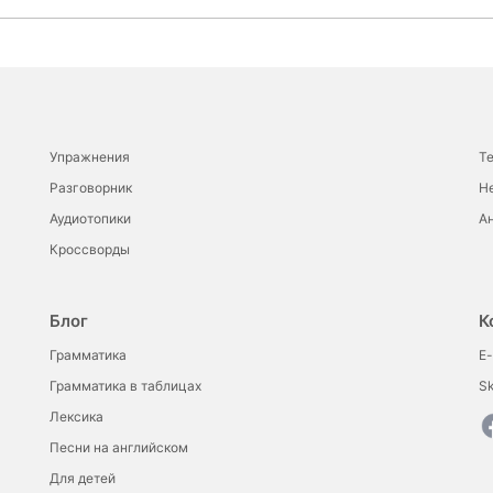
Упражнения
Т
Разговорник
Н
Аудиотопики
Ан
Кроссворды
Блог
К
Грамматика
E-
Грамматика в таблицах
S
Лексика
Песни на английском
Для детей