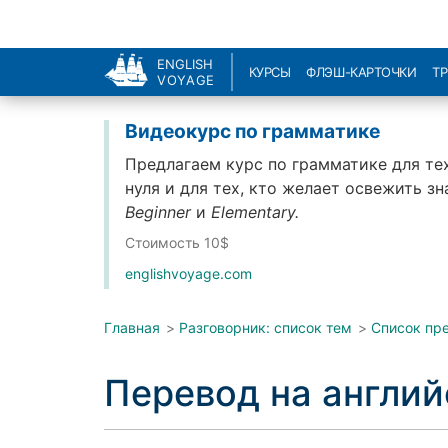
ENGLISH
КУРСЫ
ФЛЭШ-КАРТОЧКИ
Т
VOYAGE
Видеокурс по грамматике
Предлагаем курс по грамматике для тех
нуля и для тех, кто желает освежить з
Beginner
и
Elementary.
Стоимость 10$
englishvoyage.com
Главная
>
Разговорник: список тем
>
Список пр
Перевод на англи