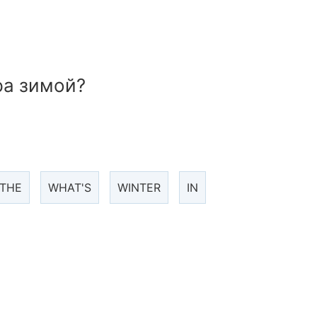
ра зимой?
THE
WHAT'S
WINTER
IN