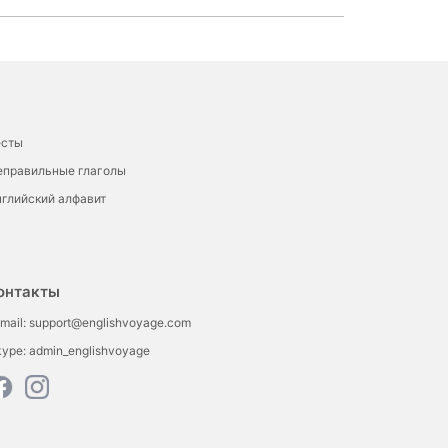
есты
еправильные глаголы
глийский алфавит
онтакты
mail:
support@englishvoyage.com
kype:
admin_englishvoyage