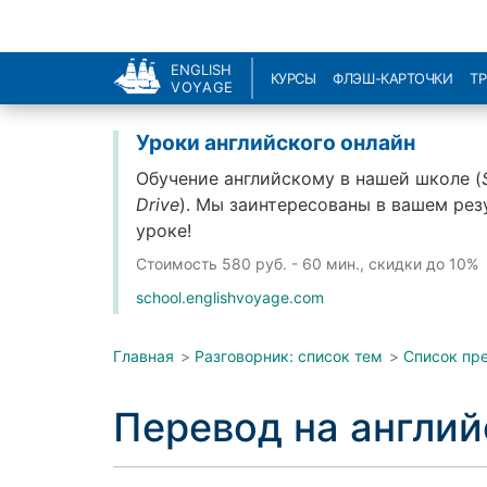
ENGLISH
КУРСЫ
ФЛЭШ-КАРТОЧКИ
Т
VOYAGE
Уроки английского онлайн
Обучение английскому в нашей школе (
Drive
). Мы заинтересованы в вашем рез
уроке!
Стоимость
580 руб. - 60 мин., скидки до 10%
school.englishvoyage.com
Главная
>
Разговорник: список тем
>
Список пр
Перевод на англи