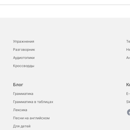
Упражнения
Т
Разговорник
Н
Аудиотопики
Ан
Кроссворды
Блог
К
Грамматика
E-
Грамматика в таблицах
S
Лексика
Песни на английском
Для детей