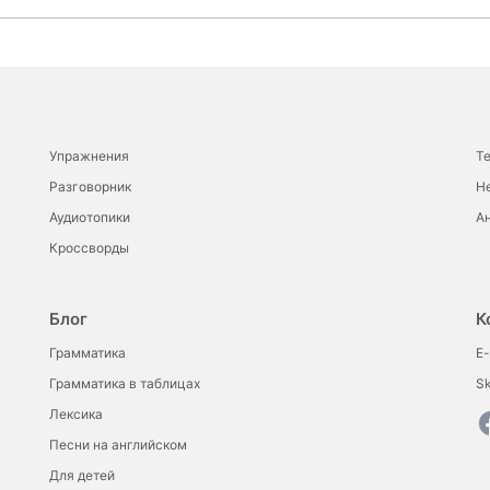
Упражнения
Т
Разговорник
Н
Аудиотопики
Ан
Кроссворды
Блог
К
Грамматика
E-
Грамматика в таблицах
S
Лексика
Песни на английском
Для детей