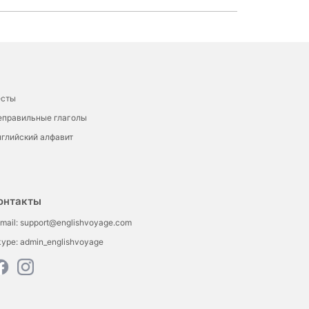
есты
еправильные глаголы
глийский алфавит
онтакты
mail:
support@englishvoyage.com
kype:
admin_englishvoyage