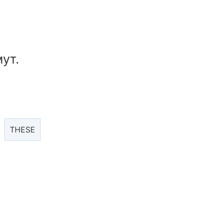
ут.
THESE