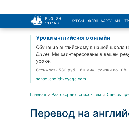
ENGLISH
КУРСЫ
ФЛЭШ-КАРТОЧКИ
Т
VOYAGE
Уроки английского онлайн
Обучение английскому в нашей школе (
Drive
). Мы заинтересованы в вашем рез
уроке!
Стоимость
580 руб. - 60 мин., скидки до 10%
school.englishvoyage.com
Главная
>
Разговорник: список тем
>
Список пр
Перевод на англи