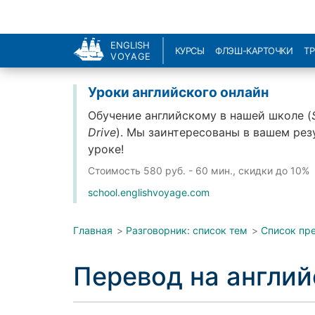
ENGLISH
КУРСЫ
ФЛЭШ-КАРТОЧКИ
Т
VOYAGE
Уроки английского онлайн
Обучение английскому в нашей школе (
Drive
). Мы заинтересованы в вашем рез
уроке!
Стоимость
580 руб. - 60 мин., скидки до 10%
school.englishvoyage.com
Главная
>
Разговорник: список тем
>
Список пр
Перевод на англи