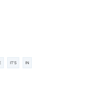
E
IT'S
IN