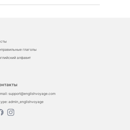
есты
еправильные глаголы
глийский алфавит
онтакты
mail:
support@englishvoyage.com
kype:
admin_englishvoyage