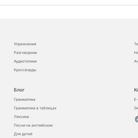
Упражнения
Т
Разговорник
Н
Аудиотопики
Ан
Кроссворды
Блог
К
Грамматика
E-
Грамматика в таблицах
S
Лексика
Песни на английском
Для детей