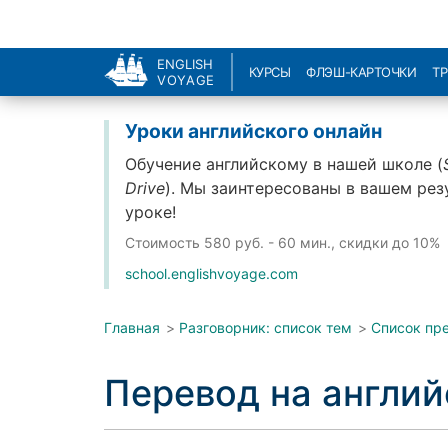
ENGLISH
КУРСЫ
ФЛЭШ-КАРТОЧКИ
Т
VOYAGE
Уроки английского онлайн
Обучение английскому в нашей школе (
Drive
). Мы заинтересованы в вашем рез
уроке!
Стоимость
580 руб. - 60 мин., скидки до 10%
school.englishvoyage.com
Главная
>
Разговорник: список тем
>
Список пр
Перевод на англи