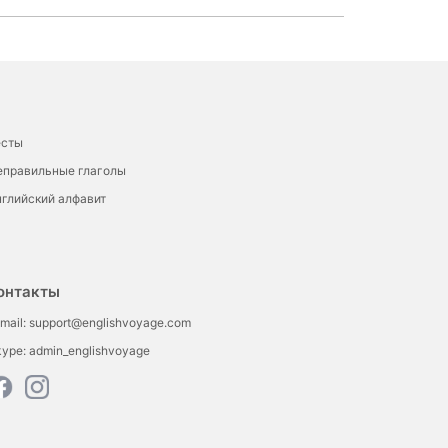
есты
еправильные глаголы
глийский алфавит
онтакты
mail:
support@englishvoyage.com
kype:
admin_englishvoyage