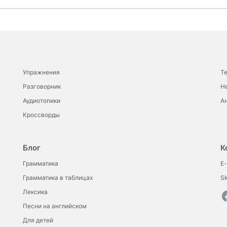
Упражнения
Т
Разговорник
Н
Аудиотопики
Ан
Кроссворды
Блог
К
Грамматика
E-
Грамматика в таблицах
S
Лексика
Песни на английском
Для детей