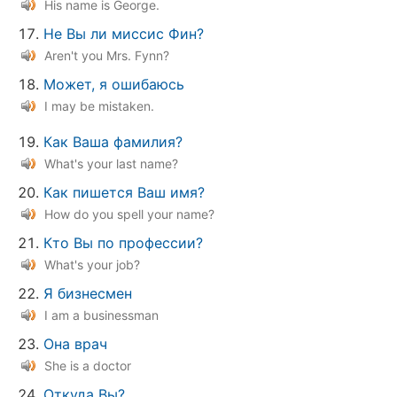
His name is George.
Не Вы ли миссис Фин?
Aren't you Mrs. Fynn?
Может, я ошибаюсь
I may be mistaken.
Как Ваша фамилия?
What's your last name?
Как пишется Ваш имя?
How do you spell your name?
Кто Вы по профессии?
What's your job?
Я бизнесмен
I am a businessman
Она врач
She is a doctor
Откуда Вы?