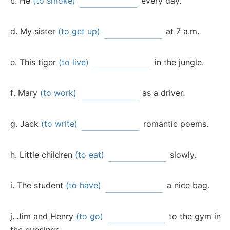
He
(to smoke)
every day.
My sister
(to get up)
at 7 a.m.
This tiger
(to live)
in the jungle.
Mary
(to work)
as a driver.
Jack
(to write)
romantic poems.
Little children
(to eat)
slowly.
The student
(to have)
a nice bag.
Jim and Henry
(to go)
to the gym in